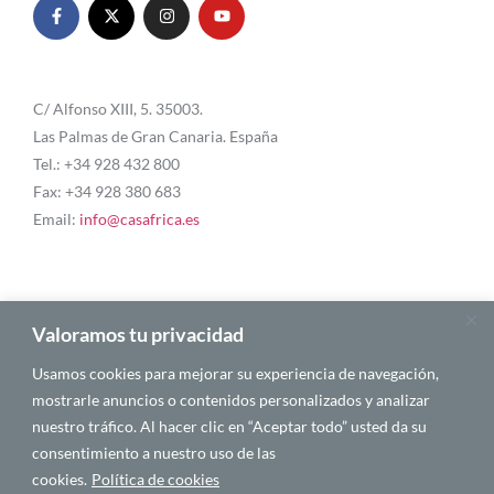
C/ Alfonso XIII, 5. 35003.
Las Palmas de Gran Canaria. España
Tel.: +34 928 432 800
Fax: +34 928 380 683
Email:
info@casafrica.es
Blog
Valoramos tu privacidad
Usamos cookies para mejorar su experiencia de navegación,
Quiénes somos
mostrarle anuncios o contenidos personalizados y analizar
nuestro tráfico. Al hacer clic en “Aceptar todo” usted da su
Autores
consentimiento a nuestro uso de las
Español
cookies.
Política de cookies