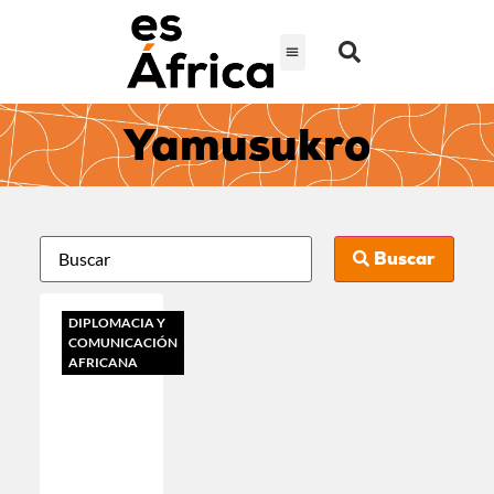
Yamusukro
Buscar
DIPLOMACIA Y
COMUNICACIÓN
AFRICANA