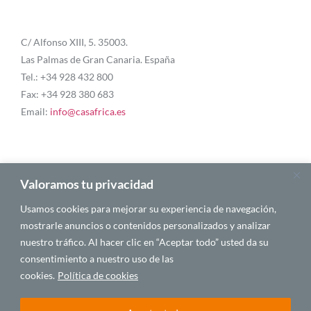
C/ Alfonso XIII, 5. 35003.
Las Palmas de Gran Canaria. España
Tel.: +34 928 432 800
Fax: +34 928 380 683
Email:
info@casafrica.es
Blog
Valoramos tu privacidad
Usamos cookies para mejorar su experiencia de navegación,
About Us
mostrarle anuncios o contenidos personalizados y analizar
nuestro tráfico. Al hacer clic en “Aceptar todo” usted da su
Personalities
consentimiento a nuestro uso de las
English
cookies.
Política de cookies