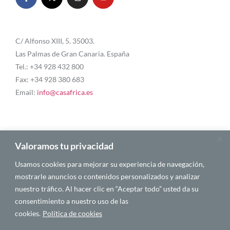
C/ Alfonso XIII, 5. 35003.
Las Palmas de Gran Canaria. España
Tel.: +34 928 432 800
Fax: +34 928 380 683
Email:
info@casafrica.es
Blog
Valoramos tu privacidad
Usamos cookies para mejorar su experiencia de navegación,
About Us
mostrarle anuncios o contenidos personalizados y analizar
nuestro tráfico. Al hacer clic en “Aceptar todo” usted da su
Personalities
consentimiento a nuestro uso de las
English
cookies.
Política de cookies