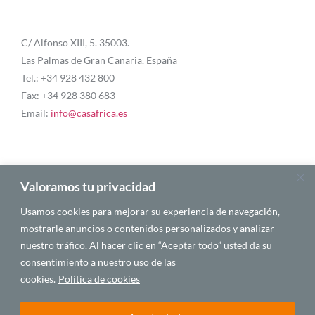
C/ Alfonso XIII, 5. 35003.
Las Palmas de Gran Canaria. España
Tel.: +34 928 432 800
Fax: +34 928 380 683
Email:
info@casafrica.es
Blog
Valoramos tu privacidad
Usamos cookies para mejorar su experiencia de navegación,
About Us
mostrarle anuncios o contenidos personalizados y analizar
nuestro tráfico. Al hacer clic en “Aceptar todo” usted da su
Personalities
consentimiento a nuestro uso de las
English
cookies.
Política de cookies