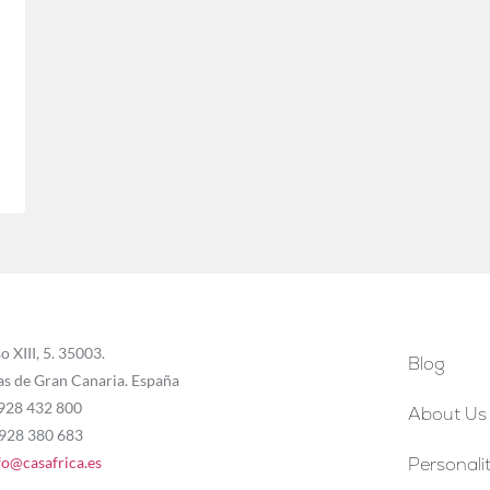
o XIII, 5. 35003.
Blog
as de Gran Canaria. España
 928 432 800
About Us
 928 380 683
fo@casafrica.es
Personalit