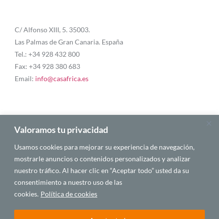
C/ Alfonso XIII, 5. 35003.
Las Palmas de Gran Canaria. España
Tel.: +34 928 432 800
Fax: +34 928 380 683
Email:
info@casafrica.es
Blog
Valoramos tu privacidad
Usamos cookies para mejorar su experiencia de navegación,
About Us
mostrarle anuncios o contenidos personalizados y analizar
nuestro tráfico. Al hacer clic en “Aceptar todo” usted da su
Personalities
consentimiento a nuestro uso de las
English
cookies.
Política de cookies