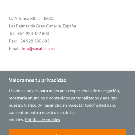
C/ Alfonso XIII, 5. 35003.
Las Palmas de Gran Canaria. España
Tel.: +34 928 432 800
Fax: +34 928 380 683
Email:
info@casafrica.es
Blog
Valoramos tu privacidad
Usamos cookies para mejorar su experiencia de navegación,
About Us
mostrarle anuncios o contenidos personalizados y analizar
nuestro tráfico. Al hacer clic en “Aceptar todo” usted da su
Personalities
consentimiento a nuestro uso de las
English
cookies.
Política de cookies