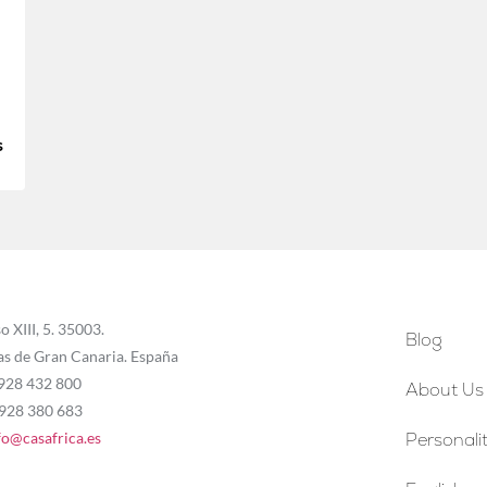
s
o XIII, 5. 35003.
Blog
as de Gran Canaria. España
 928 432 800
About Us
 928 380 683
fo@casafrica.es
Personalit