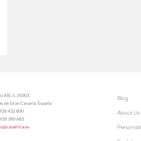
o XIII, 5. 35003.
Blog
as de Gran Canaria. España
 928 432 800
About Us
 928 380 683
fo@casafrica.es
Personalit