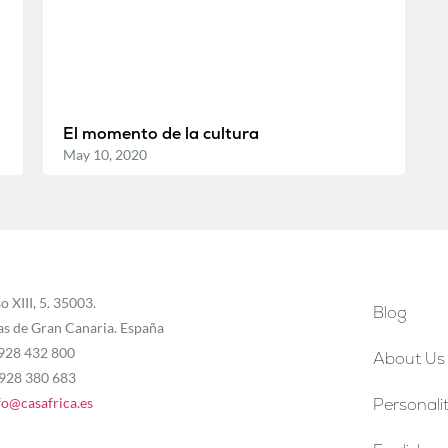
El momento de la cultura
May 10, 2020
o XIII, 5. 35003.
Blog
as de Gran Canaria. España
 928 432 800
About Us
 928 380 683
fo@casafrica.es
Personalit