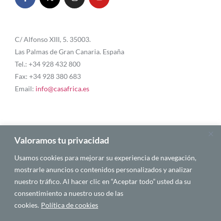
C/ Alfonso XIII, 5. 35003.
Las Palmas de Gran Canaria. España
Tel.: +34 928 432 800
Fax: +34 928 380 683
Email:
info@casafrica.es
Blog
Valoramos tu privacidad
Usamos cookies para mejorar su experiencia de navegación,
About Us
mostrarle anuncios o contenidos personalizados y analizar
nuestro tráfico. Al hacer clic en “Aceptar todo” usted da su
Personalities
consentimiento a nuestro uso de las
English
cookies.
Política de cookies