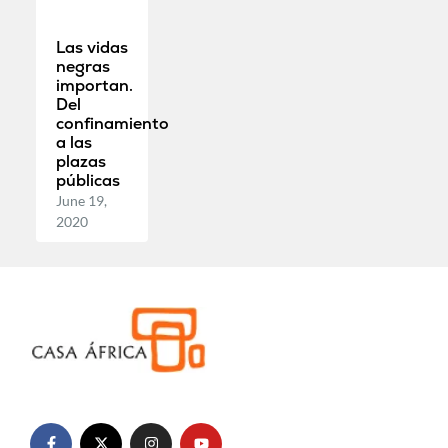
Las vidas
negras
importan.
Del
confinamiento
a las
plazas
públicas
June 19,
2020