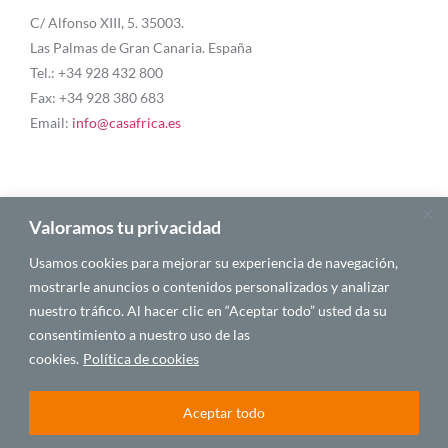
C/ Alfonso XIII, 5. 35003.
Las Palmas de Gran Canaria. España
Tel.: +34 928 432 800
Fax: +34 928 380 683
Email:
info@casafrica.es
Blog
Valoramos tu privacidad
Usamos cookies para mejorar su experiencia de navegación,
About Us
mostrarle anuncios o contenidos personalizados y analizar
nuestro tráfico. Al hacer clic en “Aceptar todo” usted da su
Personalities
consentimiento a nuestro uso de las
English
cookies.
Política de cookies
Aceptar todo
© 2025 CASA ÁFRICA