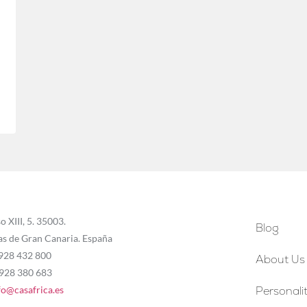
o XIII, 5. 35003.
Blog
as de Gran Canaria. España
 928 432 800
About Us
 928 380 683
fo@casafrica.es
Personalit