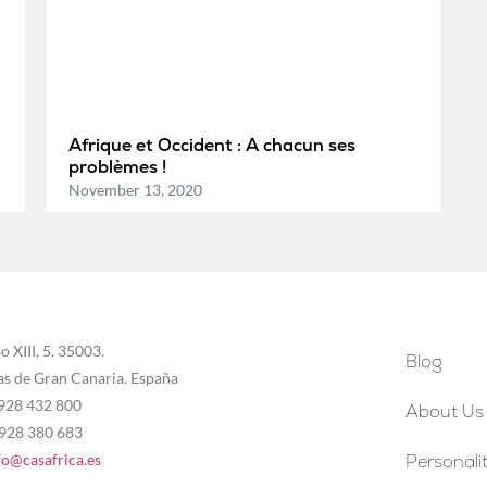
Afrique et Occident : A chacun ses
problèmes !
November 13, 2020
o XIII, 5. 35003.
Blog
as de Gran Canaria. España
 928 432 800
About Us
 928 380 683
fo@casafrica.es
Personalit