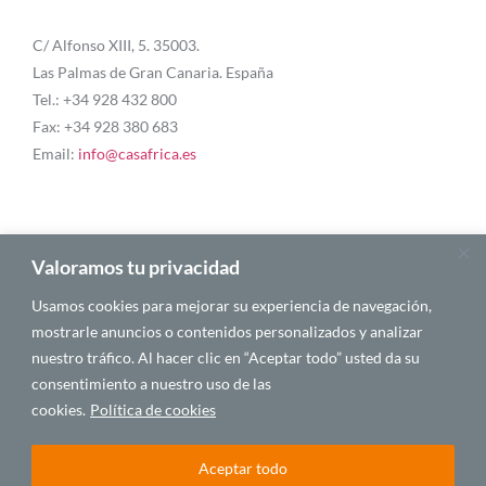
C/ Alfonso XIII, 5. 35003.
Las Palmas de Gran Canaria. España
Tel.: +34 928 432 800
Fax: +34 928 380 683
Email:
info@casafrica.es
Blog
Valoramos tu privacidad
Usamos cookies para mejorar su experiencia de navegación,
About Us
mostrarle anuncios o contenidos personalizados y analizar
nuestro tráfico. Al hacer clic en “Aceptar todo” usted da su
Personalities
consentimiento a nuestro uso de las
English
cookies.
Política de cookies
Aceptar todo