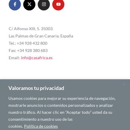
C/ Alfonso XIII, 5. 35003.
Las Palmas de Gran Canaria. España
Tel.: +34 928 432 800
Fax: +34 928 380 683
Email:
info@casafrica.es
Blog
Valoramos tu privacidad
Usamos cookies para mejorar su experiencia de navegación,
About Us
mostrarle anuncios o contenidos personalizados y analizar
nuestro tráfico. Al hacer clic en “Aceptar todo” usted da su
Personalities
consentimiento a nuestro uso de las
English
cookies.
Política de cookies