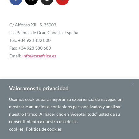
C/ Alfonso XIII, 5. 35003.
Las Palmas de Gran Canaria. España
Tel.: +34 928 432 800
Fax: +34 928 380 683
Email:
info@casafrica.es
Blog
Valoramos tu privacidad
Usamos cookies para mejorar su experiencia de navegación,
About Us
mostrarle anuncios o contenidos personalizados y analizar
nuestro tráfico. Al hacer clic en “Aceptar todo” usted da su
Personalities
consentimiento a nuestro uso de las
English
cookies.
Política de cookies