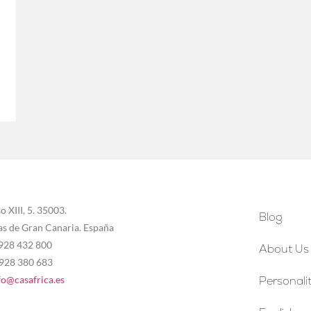
o XIII, 5. 35003.
Blog
as de Gran Canaria. España
 928 432 800
About Us
 928 380 683
fo@casafrica.es
Personalit