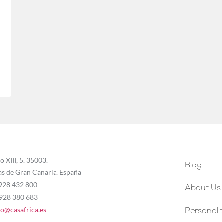
o XIII, 5. 35003.
Blog
as de Gran Canaria. España
 928 432 800
About Us
 928 380 683
fo@casafrica.es
Personalit