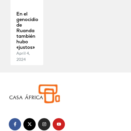
En el
genocidio
de
Ruanda
también
hubo
«justos»
April 4,
2024