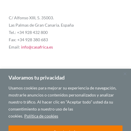
C/ Alfonso XIII, 5. 35003.
Las Palmas de Gran Canaria. España
Tel.: +34 928 432 800
Fax: +34 928 380 683
Email:
info@casafrica.es
Blog
Valoramos tu privacidad
Usamos cookies para mejorar su experiencia de navegación,
About Us
mostrarle anuncios o contenidos personalizados y analizar
nuestro tráfico. Al hacer clic en “Aceptar todo” usted da su
Personalities
consentimiento a nuestro uso de las
English
cookies.
Política de cookies