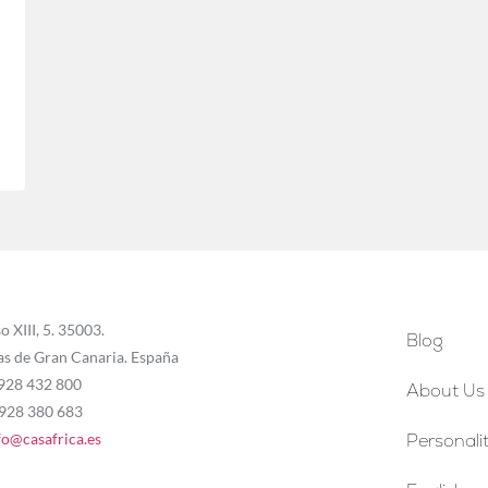
o XIII, 5. 35003.
Blog
as de Gran Canaria. España
 928 432 800
About Us
 928 380 683
fo@casafrica.es
Personalit