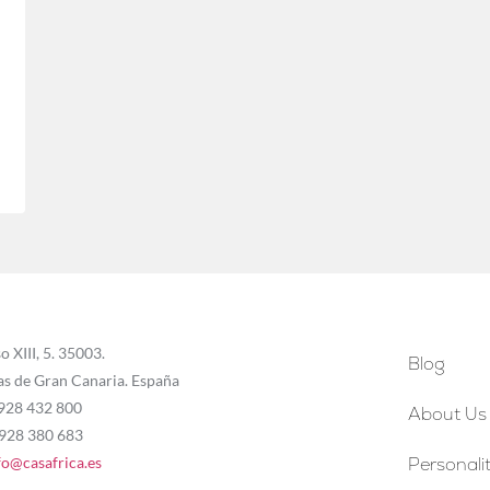
o XIII, 5. 35003.
Blog
as de Gran Canaria. España
 928 432 800
About Us
 928 380 683
fo@casafrica.es
Personalit