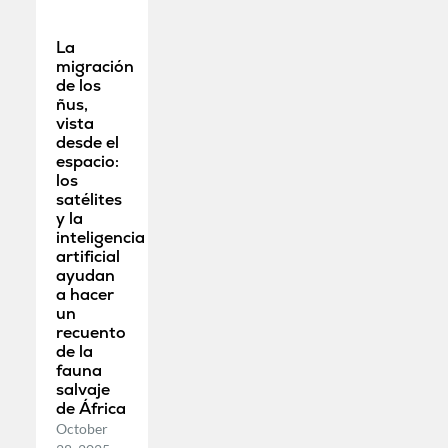
La
migración
de los
ñus,
vista
desde el
espacio:
los
satélites
y la
inteligencia
artificial
ayudan
a hacer
un
recuento
de la
fauna
salvaje
de África
October