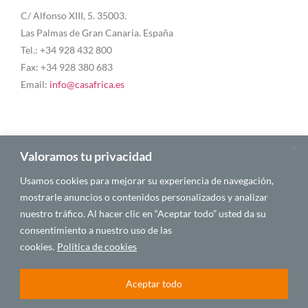
C/ Alfonso XIII, 5. 35003.
Las Palmas de Gran Canaria. España
Tel.: +34 928 432 800
Fax: +34 928 380 683
Email:
info@casafrica.es
Blog
Valoramos tu privacidad
Usamos cookies para mejorar su experiencia de navegación,
About Us
mostrarle anuncios o contenidos personalizados y analizar
nuestro tráfico. Al hacer clic en “Aceptar todo” usted da su
Personalities
consentimiento a nuestro uso de las
English
cookies.
Política de cookies
Aceptar todo
© 2025 CASA ÁFRICA