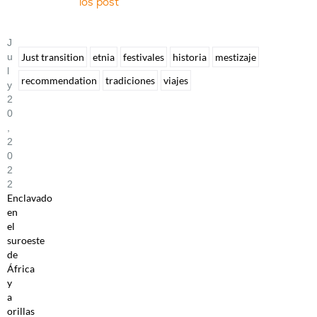
los post
J
U
Just transition
etnia
festivales
historia
mestizaje
L
recommendation
tradiciones
viajes
Y
2
0
,
2
0
2
2
Enclavado
en
el
suroeste
de
África
y
a
orillas