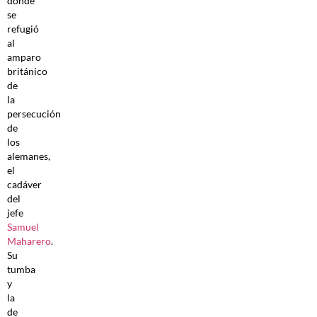
donde
se
refugió
al
amparo
británico
de
la
persecución
de
los
alemanes,
el
cadáver
del
jefe
Samuel
Maharero
.
Su
tumba
y
la
de