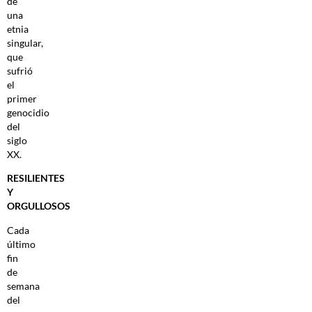
de
una
etnia
singular,
que
sufrió
el
primer
genocidio
del
siglo
XX.
RESILIENTES
Y
ORGULLOSOS
Cada
último
fin
de
semana
del