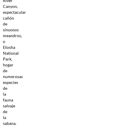
River
Canyon,
espectacular
cañón
de
sinuosos
meandros,
o
Etosha
National
Park,
hogar
de
numerosas
especies
de
la
fauna
salvaje
de
la
sabana.