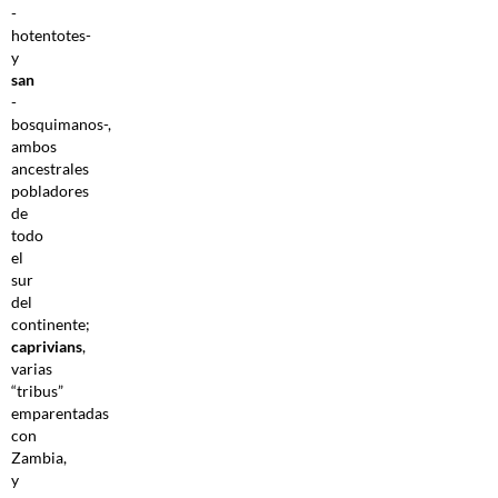
-
hotentotes-
y
san
-
bosquimanos-,
ambos
ancestrales
pobladores
de
todo
el
sur
del
continente;
caprivians
,
varias
“tribus”
emparentadas
con
Zambia,
y