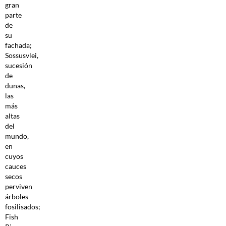
gran
parte
de
su
fachada;
Sossusvlei,
sucesión
de
dunas,
las
más
altas
del
mundo,
en
cuyos
cauces
secos
perviven
árboles
fosilisados;
Fish