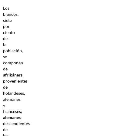
Los
blancos,
siete
por
ciento
de
la
población,
se
componen
de
afrikáners
,
provenientes
de
holandeses,
alemanes
y
franceses;
alemanes
,
descendientes
de
los