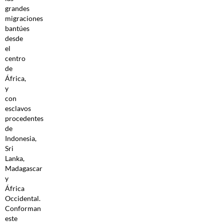
grandes
migraciones
bantúes
desde
el
centro
de
África,
y
con
esclavos
procedentes
de
Indonesia,
Sri
Lanka,
Madagascar
y
África
Occidental.
Conforman
este