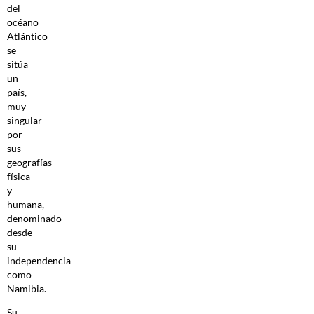
del
océano
Atlántico
se
sitúa
un
país,
muy
singular
por
sus
geografías
física
y
humana,
denominado
desde
su
independencia
como
Namibia.
Su