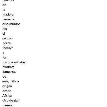
de
la
madera;
hereros
,
distribuidos
por
el
centro-
norte,
incluye
a
los
tradicionalistas
himbas;
damaras
,
de
enigmático
origen
desde
África
Occidental;
namas