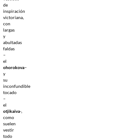
de
inspiración
victoriana,
con
largas
y
abultadas
faldas
–
el
ohorokova
–
y
su
inconfundible
tocado
–
el
otjikaiva
-,
como
suelen
vestir
todo