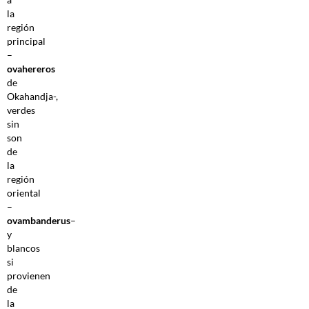
la
región
principal
–
ovahereros
de
Okahandja-,
verdes
sin
son
de
la
región
oriental
–
ovambanderus
–
y
blancos
si
provienen
de
la