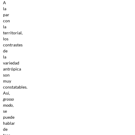
A
la
par
con
la
territorial,
los
contrastes
de
la
variedad
antrópica
son
muy
constatables.
Así,
grosso
modo
,
se
puede
hablar
de