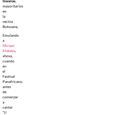
tswanas
,
mayoritarios
en
la
vecina
Botsuana.
Emulando
a
Miriam
Makeba
,
xhosa,
cuando
en
el
Festival
Panafricano,
antes
de
comenzar
a
cantar
“U