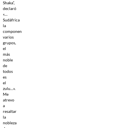
Shaka”,
declaró
«…
Sudáfrica
la
componen
varios
grupos,
el
más
noble
de
todos
es
el
zulu…».
Me
atrevo
a
resaltar
la
nobleza