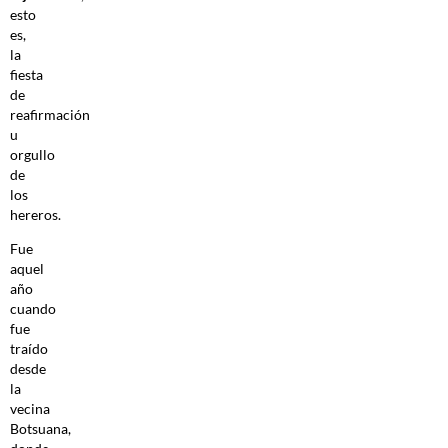
esto
es,
la
fiesta
de
reafirmación
u
orgullo
de
los
hereros.
Fue
aquel
año
cuando
fue
traído
desde
la
vecina
Botsuana,