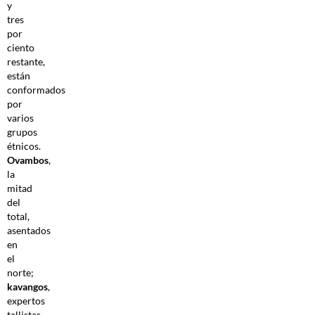
y
tres
por
ciento
restante,
están
conformados
por
varios
grupos
étnicos.
Ovambos
,
la
mitad
del
total,
asentados
en
el
norte;
kavangos
,
expertos
tallistas