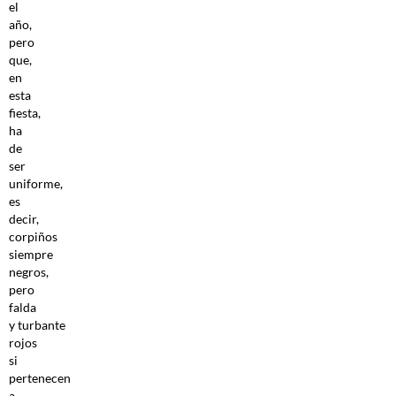
el
año,
pero
que,
en
esta
fiesta,
ha
de
ser
uniforme,
es
decir,
corpiños
siempre
negros,
pero
falda
y turbante
rojos
si
pertenecen
a