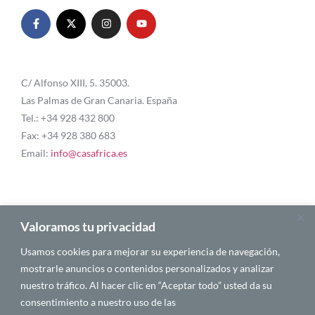
C/ Alfonso XIII, 5. 35003.
Las Palmas de Gran Canaria. España
Tel.: +34 928 432 800
Fax: +34 928 380 683
Email:
info@casafrica.es
Blog
Valoramos tu privacidad
Usamos cookies para mejorar su experiencia de navegación,
About Us
mostrarle anuncios o contenidos personalizados y analizar
nuestro tráfico. Al hacer clic en “Aceptar todo” usted da su
Personalities
consentimiento a nuestro uso de las