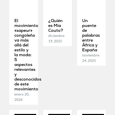
El
¿Quién
Un
movimiento
es Mia
puente
«sapeur»
Couto?
de
congoleño
palabras
diciembre
va más
entre
19, 2025
allá del
África y
estilo y
España
la moda:
noviembre
5
24, 2025
aspectos
relevantes
y
desconocidos
de este
movimiento
enero 20,
2026