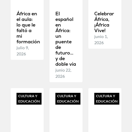
África en
El
Celebrar
el aula:
español
África,
lo que le
en
¡África
faltó a
África:
Vive!
mi
un
junio 1,
formación
puente
2026
de
julio 9,
futuro…
2026
y de
doble vía
junio 22,
2026
CULTURA Y
CULTURA Y
CULTURA Y
EDUCACIÓN
EDUCACIÓN
EDUCACIÓN