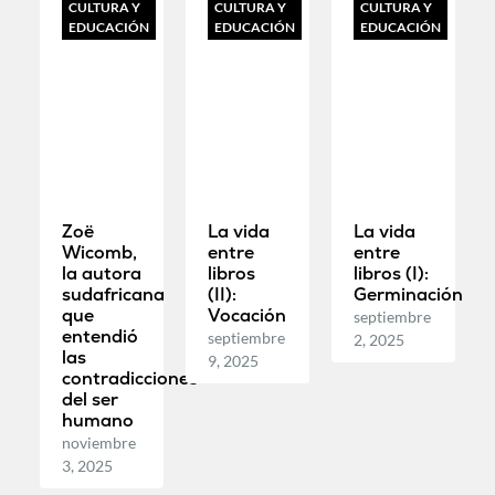
CULTURA Y
CULTURA Y
CULTURA Y
EDUCACIÓN
EDUCACIÓN
EDUCACIÓN
Zoë
La vida
La vida
Wicomb,
entre
entre
la autora
libros
libros (I):
sudafricana
(II):
Germinación
que
Vocación
septiembre
entendió
septiembre
2, 2025
las
9, 2025
contradicciones
del ser
humano
noviembre
3, 2025