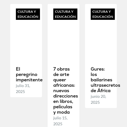
CULTURA Y
CULTURA Y
CULTURA Y
EDUCACIÓN
EDUCACIÓN
EDUCACIÓN
El
7 obras
Gures:
peregrino
de arte
los
impenitente
queer
bailarines
africanas:
ultrasecretos
julio 31,
nuevas
de África
2025
direcciones
junio 20,
en libros,
2025
películas
y moda
julio 15,
2025