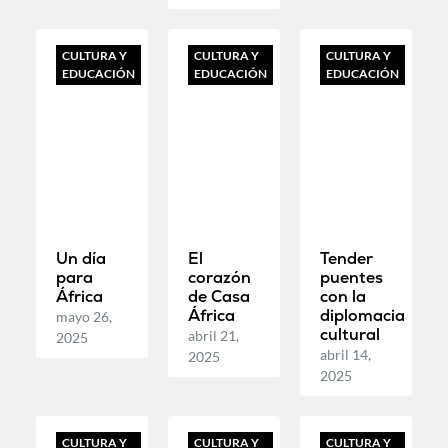
CULTURA Y
CULTURA Y
CULTURA Y
EDUCACIÓN
EDUCACIÓN
EDUCACIÓN
Un día
El
Tender
para
corazón
puentes
África
de Casa
con la
África
diplomacia
mayo 26,
cultural
abril 21,
2025
abril 14,
2025
2025
CULTURA Y
CULTURA Y
CULTURA Y