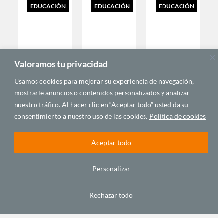
EDUCACIÓN
EDUCACIÓN
EDUCACIÓN
Valoramos tu privacidad
Usamos cookies para mejorar su experiencia de navegación,
mostrarle anuncios o contenidos personalizados y analizar
Ha caído
La fiesta
El
nuestro tráfico. Al hacer clic en “Aceptar todo” usted da su
el último
del ñame
Festival
gran
en Benín.
Internacional
consentimiento a nuestro uso de las cookies.
Política de cookies
baobab
Cuando
de cine
del cine
la
de El
africano:
comida y
Cairo
Aceptar todo
homenaje
la
cierra su
a
cultura
cuadragésima
Personalizar
Souleymane
se
quinta
Cissé
entremezclan
edición
febrero 24,
febrero 20,
noviembre
Rechazar todo
2025
2025
25, 2024