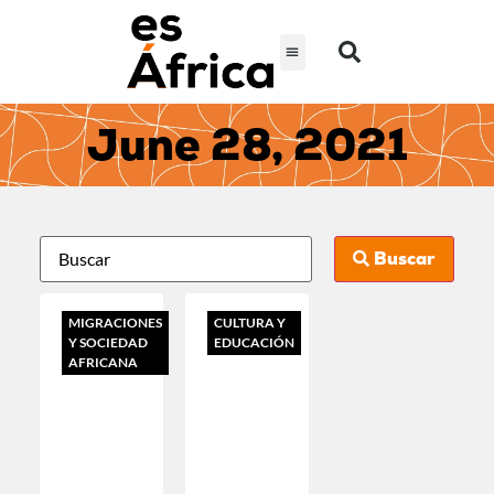
June 28, 2021
Buscar
MIGRACIONES
CULTURA Y
Y SOCIEDAD
EDUCACIÓN
AFRICANA