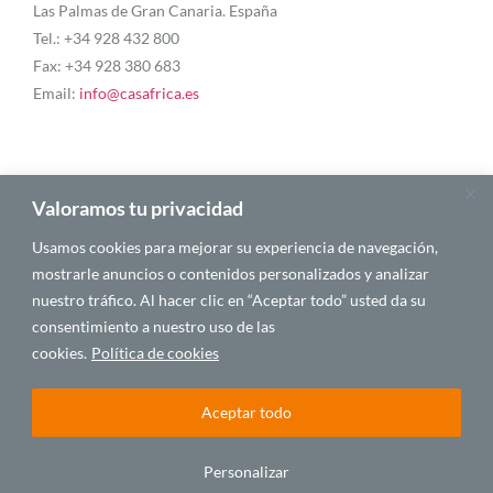
Las Palmas de Gran Canaria. España
Tel.: +34 928 432 800
Fax: +34 928 380 683
Email:
info@casafrica.es
Blog
Valoramos tu privacidad
Usamos cookies para mejorar su experiencia de navegación,
About Us
mostrarle anuncios o contenidos personalizados y analizar
nuestro tráfico. Al hacer clic en “Aceptar todo” usted da su
Personalities
consentimiento a nuestro uso de las
English
cookies.
Política de cookies
Aceptar todo
© 2025 CASA ÁFRICA
Personalizar