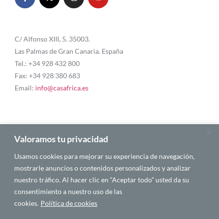
C/ Alfonso XIII, 5. 35003.
Las Palmas de Gran Canaria. España
Tel.: +34 928 432 800
Fax: +34 928 380 683
Email:
info@casafrica.es
Blog
Valoramos tu privacidad
Usamos cookies para mejorar su experiencia de navegación,
About Us
mostrarle anuncios o contenidos personalizados y analizar
nuestro tráfico. Al hacer clic en “Aceptar todo” usted da su
Personalities
consentimiento a nuestro uso de las
English
cookies.
Política de cookies