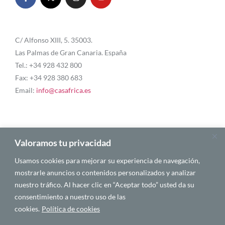
C/ Alfonso XIII, 5. 35003.
Las Palmas de Gran Canaria. España
Tel.: +34 928 432 800
Fax: +34 928 380 683
Email:
info@casafrica.es
Blog
Valoramos tu privacidad
Usamos cookies para mejorar su experiencia de navegación,
About Us
mostrarle anuncios o contenidos personalizados y analizar
nuestro tráfico. Al hacer clic en “Aceptar todo” usted da su
Personalities
consentimiento a nuestro uso de las
English
cookies.
Política de cookies