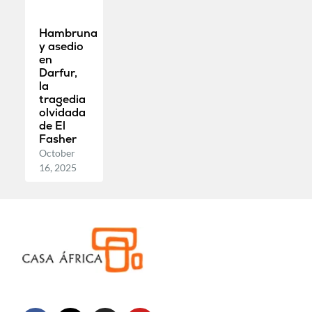
Hambruna
y asedio
en
Darfur,
la
tragedia
olvidada
de El
Fasher
October
16, 2025