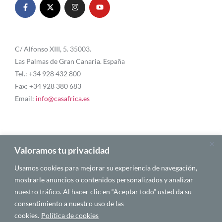
C/ Alfonso XIII, 5. 35003.
Las Palmas de Gran Canaria. España
Tel.: +34 928 432 800
Fax: +34 928 380 683
Email:
info@casafrica.es
Blog
Valoramos tu privacidad
Usamos cookies para mejorar su experiencia de navegación,
About Us
mostrarle anuncios o contenidos personalizados y analizar
nuestro tráfico. Al hacer clic en “Aceptar todo” usted da su
Personalities
consentimiento a nuestro uso de las
English
cookies.
Política de cookies