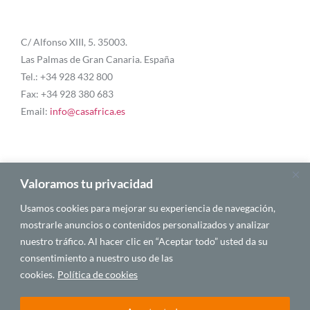
C/ Alfonso XIII, 5. 35003.
Las Palmas de Gran Canaria. España
Tel.: +34 928 432 800
Fax: +34 928 380 683
Email:
info@casafrica.es
Blog
Valoramos tu privacidad
Usamos cookies para mejorar su experiencia de navegación,
About Us
mostrarle anuncios o contenidos personalizados y analizar
nuestro tráfico. Al hacer clic en “Aceptar todo” usted da su
Personalities
consentimiento a nuestro uso de las
English
cookies.
Política de cookies