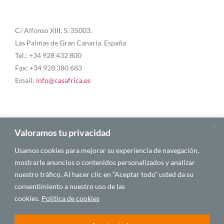
C/ Alfonso XIII, 5. 35003.
Las Palmas de Gran Canaria. España
Tel.: +34 928 432 800
Fax: +34 928 380 683
Email:
info@casafrica.es
Blog
Valoramos tu privacidad
Usamos cookies para mejorar su experiencia de navegación,
About Us
mostrarle anuncios o contenidos personalizados y analizar
nuestro tráfico. Al hacer clic en “Aceptar todo” usted da su
Personalities
consentimiento a nuestro uso de las
English
cookies.
Política de cookies