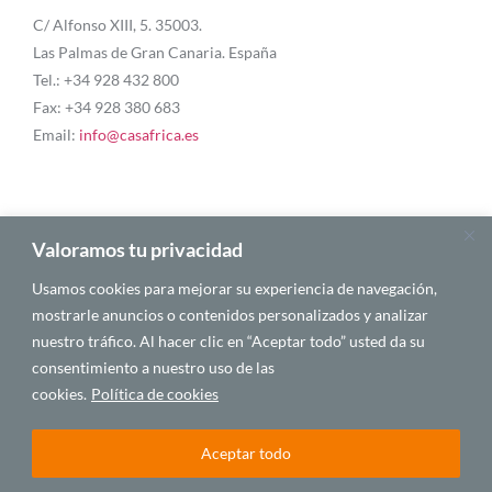
C/ Alfonso XIII, 5. 35003.
Las Palmas de Gran Canaria. España
Tel.: +34 928 432 800
Fax: +34 928 380 683
Email:
info@casafrica.es
Blog
Valoramos tu privacidad
Usamos cookies para mejorar su experiencia de navegación,
About Us
mostrarle anuncios o contenidos personalizados y analizar
nuestro tráfico. Al hacer clic en “Aceptar todo” usted da su
Personalities
consentimiento a nuestro uso de las
English
cookies.
Política de cookies
Aceptar todo
© 2025 CASA ÁFRICA