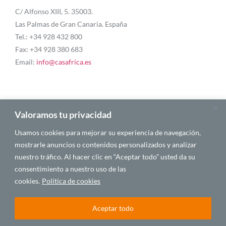
C/ Alfonso XIII, 5. 35003.
Las Palmas de Gran Canaria. España
Tel.: +34 928 432 800
Fax: +34 928 380 683
Email:
info@casafrica.es
Blog
Valoramos tu privacidad
Usamos cookies para mejorar su experiencia de navegación,
About Us
mostrarle anuncios o contenidos personalizados y analizar
nuestro tráfico. Al hacer clic en “Aceptar todo” usted da su
Personalities
consentimiento a nuestro uso de las
English
cookies.
Política de cookies
Aceptar todo
© 2025 CASA ÁFRICA