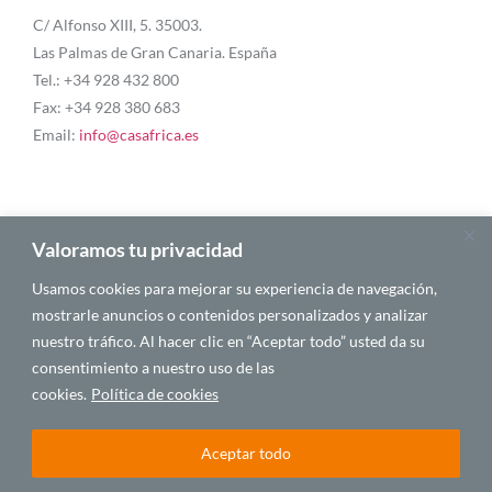
C/ Alfonso XIII, 5. 35003.
Las Palmas de Gran Canaria. España
Tel.: +34 928 432 800
Fax: +34 928 380 683
Email:
info@casafrica.es
Blog
Valoramos tu privacidad
Usamos cookies para mejorar su experiencia de navegación,
About Us
mostrarle anuncios o contenidos personalizados y analizar
nuestro tráfico. Al hacer clic en “Aceptar todo” usted da su
Personalities
consentimiento a nuestro uso de las
English
cookies.
Política de cookies
Aceptar todo
© 2025 CASA ÁFRICA