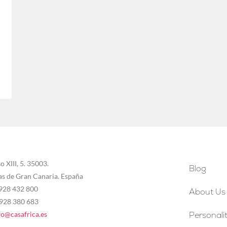
o XIII, 5. 35003.
Blog
as de Gran Canaria. España
 928 432 800
About Us
 928 380 683
fo@casafrica.es
Personalit