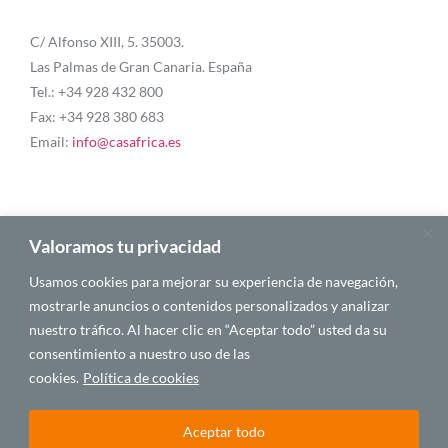
C/ Alfonso XIII, 5. 35003.
Las Palmas de Gran Canaria. España
Tel.: +34 928 432 800
Fax: +34 928 380 683
Email:
info@casafrica.es
Blog
Valoramos tu privacidad
Usamos cookies para mejorar su experiencia de navegación,
About Us
mostrarle anuncios o contenidos personalizados y analizar
nuestro tráfico. Al hacer clic en “Aceptar todo” usted da su
Personalities
consentimiento a nuestro uso de las
English
cookies.
Política de cookies
Aceptar todo