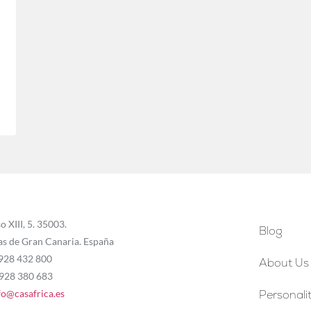
o XIII, 5. 35003.
Blog
as de Gran Canaria. España
 928 432 800
About Us
 928 380 683
fo@casafrica.es
Personalit