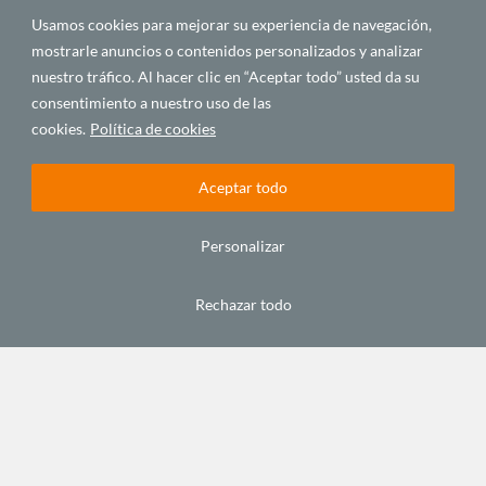
Usamos cookies para mejorar su experiencia de navegación,
mostrarle anuncios o contenidos personalizados y analizar
El viaje de Fatou
nuestro tráfico. Al hacer clic en “Aceptar todo” usted da su
septiembre 14, 2017
consentimiento a nuestro uso de las
cookies.
Política de cookies
MÚSICA Y ARTES
Aceptar todo
Personalizar
Rechazar todo
Mirar el mundo a través de los ojos de Teju Cole
abril 26, 2017
MÚSICA Y ARTES