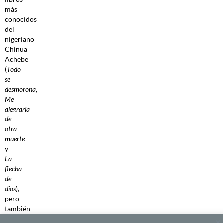
más
conocidos
del
nigeriano
Chinua
Achebe
(
Todo
se
desmorona
,
Me
alegraría
de
otra
muerte
y
La
flecha
de
dios
),
pero
también
a