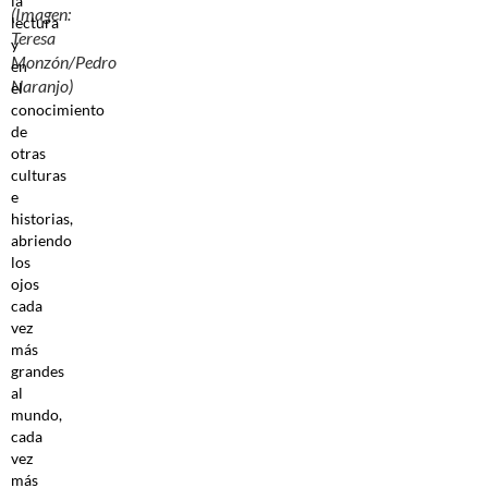
la
(Imagen:
lectura
Teresa
y
Monzón/Pedro
en
Naranjo)
el
conocimiento
de
otras
culturas
e
historias,
abriendo
los
ojos
cada
vez
más
grandes
al
mundo,
cada
vez
más