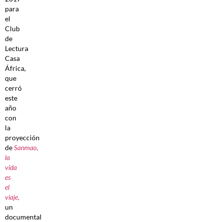
para
el
Club
de
Lectura
Casa
África,
que
cerró
este
año
con
la
proyección
de
Sanmao,
la
vida
es
el
viaje
,
un
documental