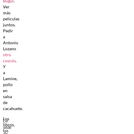
Bugul
.
Ver
más
películas
juntos.
Pedir
a
Antonio
Lozano
otro
cuscús
.
Y
a
Lamine,
pollo
en
salsa
de
cacahuete.
Los
La
libros,
sede
los
de