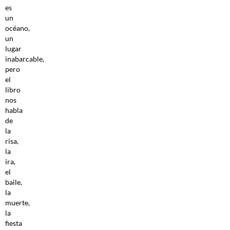
es
un
océano,
un
lugar
inabarcable,
pero
el
libro
nos
habla
de
la
risa,
la
ira,
el
baile,
la
muerte,
la
fiesta