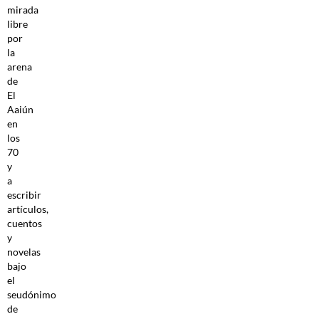
mirada
libre
por
la
arena
de
El
Aaiún
en
los
70
y
a
escribir
artículos,
cuentos
y
novelas
bajo
el
seudónimo
de