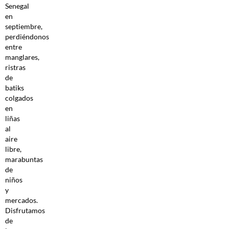
Senegal
en
septiembre,
perdiéndonos
entre
manglares,
ristras
de
batiks
colgados
en
liñas
al
aire
libre,
marabuntas
de
niños
y
mercados.
Disfrutamos
de