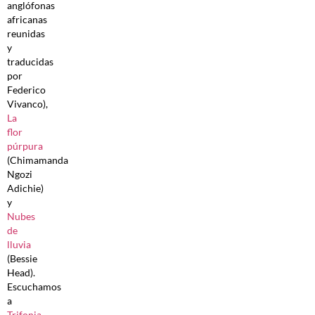
anglófonas
africanas
reunidas
y
traducidas
por
Federico
Vivanco),
La
flor
púrpura
(Chimamanda
Ngozi
Adichie)
y
Nubes
de
lluvia
(Bessie
Head).
Escuchamos
a
Trifonia