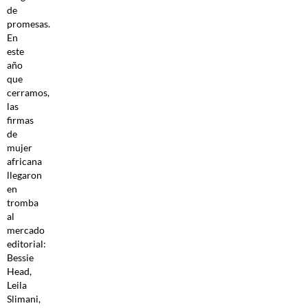
de
promesas.
En
este
año
que
cerramos,
las
firmas
de
mujer
africana
llegaron
en
tromba
al
mercado
editorial:
Bessie
Head,
Leila
Slimani,