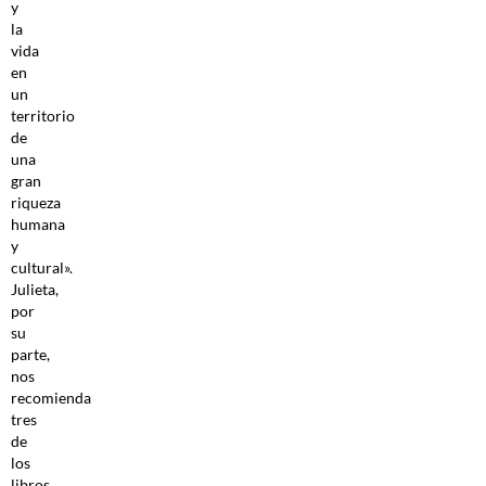
y
la
vida
en
un
territorio
de
una
gran
riqueza
humana
y
cultural».
Julieta,
por
su
parte,
nos
recomienda
tres
de
los
libros