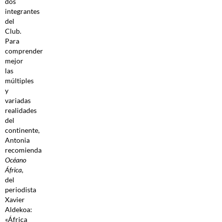
dos
integrantes
del
Club.
Para
comprender
mejor
las
múltiples
y
variadas
realidades
del
continente,
Antonia
recomienda
Océano
África
,
del
periodista
Xavier
Aldekoa:
«África