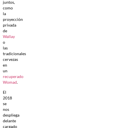
juntos,
como
la
proyección
privada
de
Wallay
o
las
tradicionales
cervezas
en
un
recuperado
Womad
.
El
2018
se
nos
despliega
delante
cargado