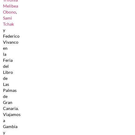
Melibea
Obono
,
Sami
Tchak
y
Federico
Vivanco
en
la
Feria
del
Libro
de
Las
Palmas
de
Gran
Canaria.
Viajamos
a
Gambia
y