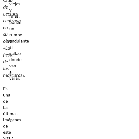
viejas
de
y
Lectura
fulas,
centrada
ponen
en
un
su
rumbo
obra
ondulante
al
«La
callao
fiesta
donde
de
van
las
a
máscaras».
varar.
Es
una
de
las
últimas
imágenes
de
este
2017