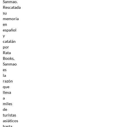
Sanmao.
Rescatada
su
memoria
en
español
y
catalán
por
Rata
Books,
Sanmao
es
la
razón
que
lleva
a
miles
de
turistas
asiáticos
hasta