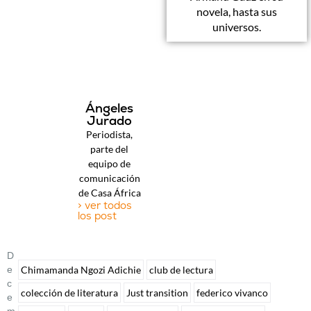
novela, hasta sus
universos.
Ángeles
Jurado
Periodista,
parte del
equipo de
comunicación
de Casa África
> ver todos
los post
D
E
Chimamanda Ngozi Adichie
club de lectura
C
colección de literatura
Just transition
federico vivanco
E
M