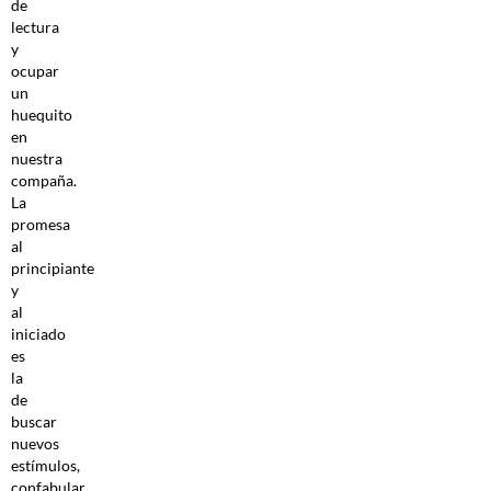
de
lectura
y
ocupar
un
huequito
en
nuestra
compaña.
La
promesa
al
principiante
y
al
iniciado
es
la
de
buscar
nuevos
estímulos,
confabular