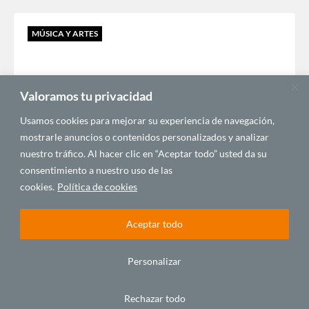
MÚSICA Y ARTES
Valoramos tu privacidad
Usamos cookies para mejorar su experiencia de navegación,
mostrarle anuncios o contenidos personalizados y analizar
nuestro tráfico. Al hacer clic en “Aceptar todo” usted da su
consentimiento a nuestro uso de las
Semilla Negra – Programa 58: África
desembarca en Canarias
cookies.
Política de cookies
octubre 31, 2016
Aceptar todo
MÚSICA Y ARTES
Personalizar
Rechazar todo