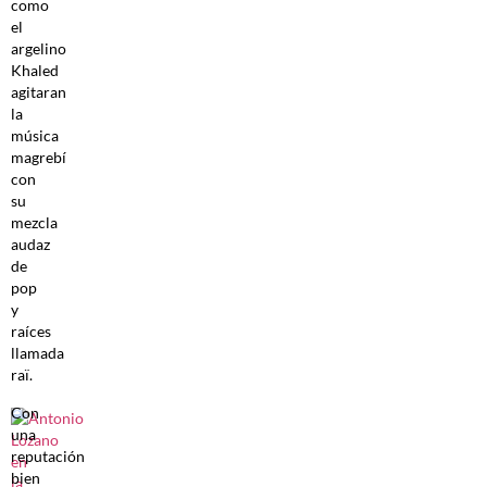
como
el
argelino
Khaled
agitaran
la
música
magrebí
con
su
mezcla
audaz
de
pop
y
raíces
llamada
raï.
Con
una
reputación
bien