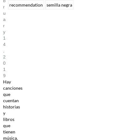
B
recommendation
semilla negra
R
U
A
R
Y
1
4
,
2
0
1
9
Hay
canciones
que
cuentan
historias
y
libros
que
tienen
música.