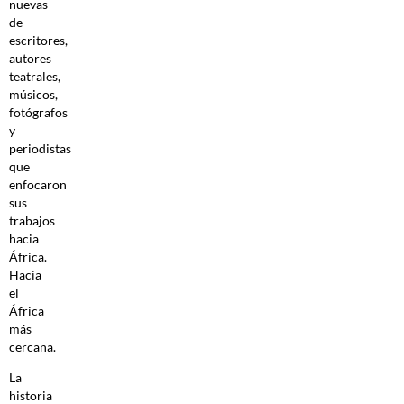
nuevas
de
escritores,
autores
teatrales,
músicos,
fotógrafos
y
periodistas
que
enfocaron
sus
trabajos
hacia
África.
Hacia
el
África
más
cercana.
La
historia