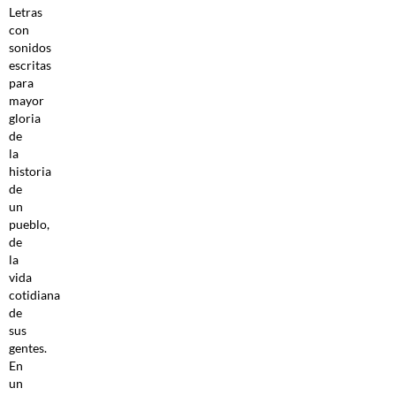
Letras
con
sonidos
escritas
para
mayor
gloria
de
la
historia
de
un
pueblo,
de
la
vida
cotidiana
de
sus
gentes.
En
un