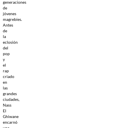
generaciones
de
jóvenes
magrebíes.
Antes
de
la
eclosión
del
pop
y
el
rap
criado
en
las
grandes
ciudades,
Nass
El
Ghiwane
encarnó
una