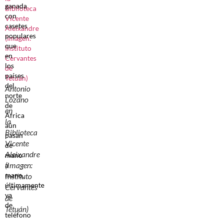
ganada
con
casetes
populares
que
en
los
países
del
Antonio
norte
Lozano
de
en
África
la
aún
Biblioteca
pasan
Vicente
de
Aleixandre
mano
(Imagen:
a
mano,
Instituto
últimamente
Cervantes
ya
de
de
Tetuán)
teléfono