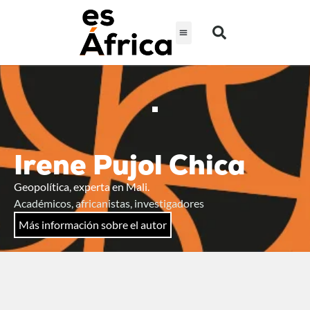
Irene Pujol Chica
Geopolítica, experta en Mali.
Académicos, africanistas, investigadores
Más información sobre el autor