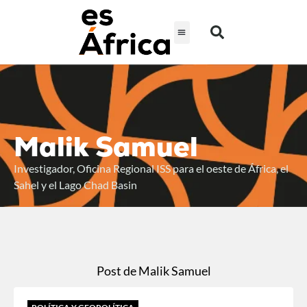
Malik Samuel
Investigador, Oficina Regional ISS para el oeste de África, el
Sahel y el Lago Chad Basin
Post de Malik Samuel