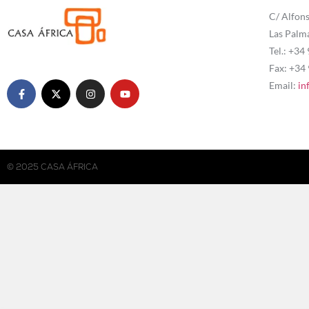
C/ Alfons
Las Palm
Tel.: +34
Fax: +34
Email:
in
© 2025 CASA ÁFRICA