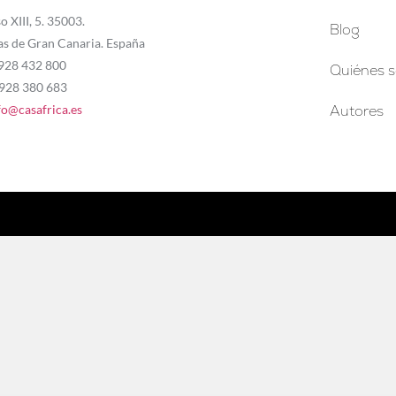
o XIII, 5. 35003.
Blog
as de Gran Canaria. España
 928 432 800
Quiénes 
 928 380 683
fo@casafrica.es
Autores