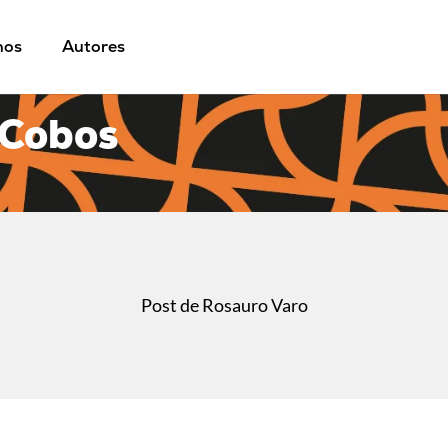
mos
Autores
 Cobos
Post de Rosauro Varo