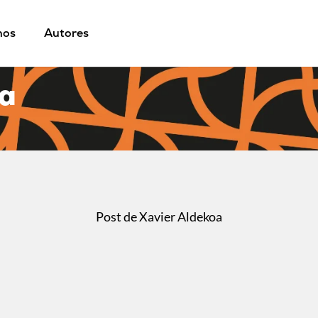
mos
Autores
oa
Post de Xavier Aldekoa