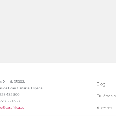
o XIII, 5. 35003.
Blog
as de Gran Canaria. España
 928 432 800
Quiénes 
 928 380 683
fo@casafrica.es
Autores