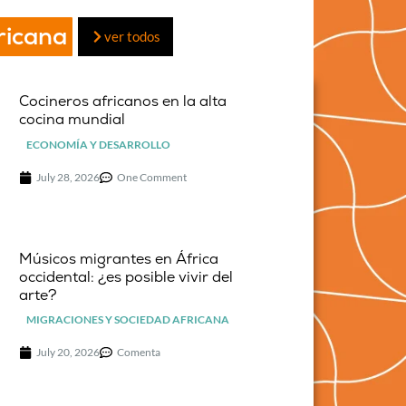
ricana
ver todos
Cocineros africanos en la alta
cocina mundial
ECONOMÍA Y DESARROLLO
July 28, 2026
One Comment
Músicos migrantes en África
occidental: ¿es posible vivir del
arte?
MIGRACIONES Y SOCIEDAD AFRICANA
July 20, 2026
Comenta