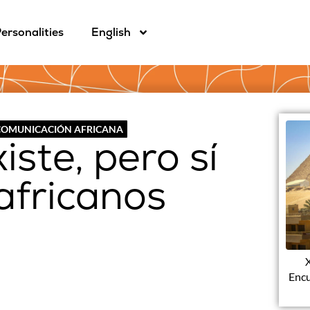
ersonalities
English
 COMUNICACIÓN AFRICANA
iste, pero sí
 africanos
X
Encu