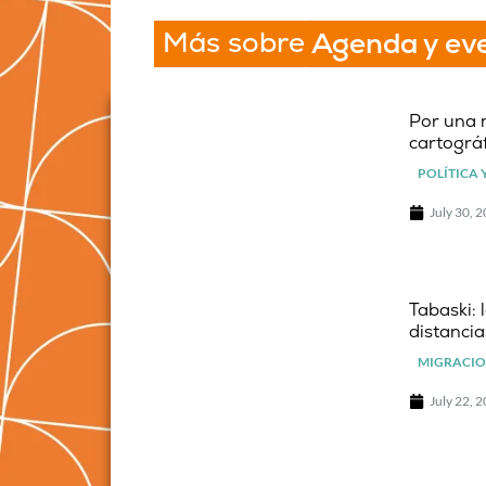
Más sobre
Agenda y ev
Por una 
cartográf
POLÍTICA 
July 30, 
Tabaski: 
distancia
MIGRACIO
July 22, 