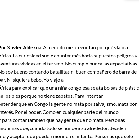
Por Xavier Aldekoa
. A menudo me preguntan por qué viajo a
África. La curiosidad suele apuntar más hacia supuestos peligros y
aventuras vividas en el terreno. No cumplo nunca las expectativas.
No soy bueno contando batallitas ni buen compañero de barra de
bar. Ni siquiera bebo. Yo viajo a
África para explicar que una niña congolesa se ata bolsas de plásti
en los pies porque no tiene zapatos. Para intentar
entender que en Congo la gente no mata por salvajismo, mata por
interés. Por el poder. Como en cualquier parte del mundo.
Y para contar también que hay gente que no mata. Personas
anónimas que, cuando todo se hunde a su alrededor, deciden
cino y aceptar que pueden morir en el intento. Personas que sólo