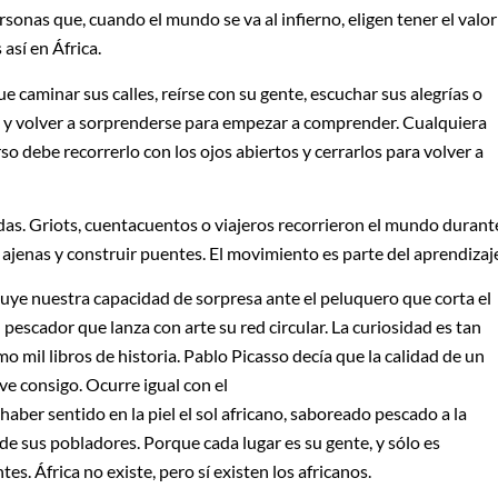
ersonas que, cuando el mundo se va al infierno, eligen tener el valor
así en África.
e caminar sus calles, reírse con su gente, escuchar sus alegrías o
da y volver a sorprenderse para empezar a comprender. Cualquiera
so debe recorrerlo con los ojos abiertos y cerrarlos para volver a
das. Griots, cuentacuentos o viajeros recorrieron el mundo durant
s ajenas y construir puentes. El movimiento es parte del aprendizaj
uye nuestra capacidad de sorpresa ante el peluquero que corta el
l pescador que lanza con arte su red circular. La curiosidad es tan
o mil libros de historia. Pablo Picasso decía que la calidad de un
ve consigo. Ocurre igual con el
aber sentido en la piel el sol africano, saboreado pescado a la
 de sus pobladores. Porque cada lugar es su gente, y sólo es
es. África no existe, pero sí existen los africanos.