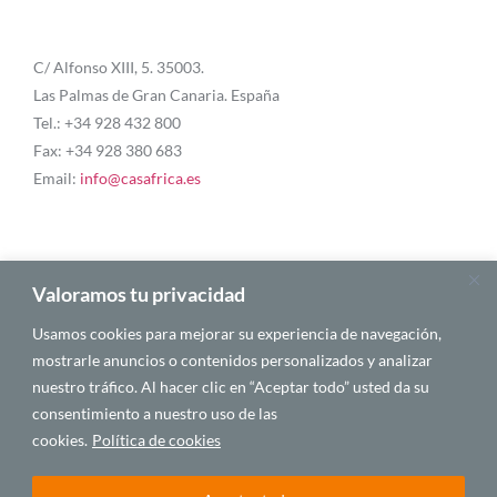
C/ Alfonso XIII, 5. 35003.
Las Palmas de Gran Canaria. España
Tel.: +34 928 432 800
Fax: +34 928 380 683
Email:
info@casafrica.es
Blog
Valoramos tu privacidad
Usamos cookies para mejorar su experiencia de navegación,
About Us
mostrarle anuncios o contenidos personalizados y analizar
nuestro tráfico. Al hacer clic en “Aceptar todo” usted da su
Personalities
consentimiento a nuestro uso de las
English
cookies.
Política de cookies